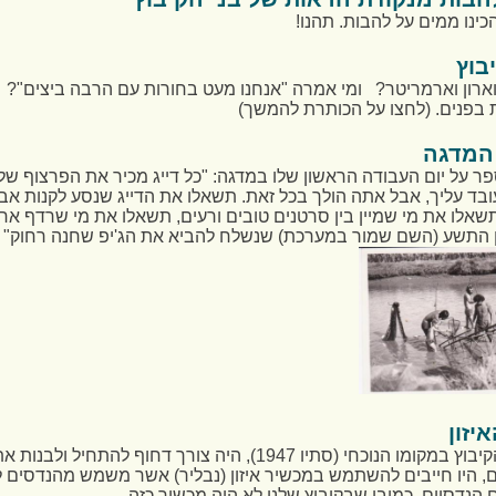
הכינו ממים על להבות. תהנו!
בוץ
וארון וארמריטר? ומי אמרה "אנחנו מעט בחורות עם הרבה ביצים"?
 בפנים. (לחצו על הכותרת להמשך)
 המדגה
פר על יום העבודה הראשון שלו במדגה: "כל דייג מכיר את הפרצוף ש
ובד עליך, אבל אתה הולך בכל זאת. תשאלו את הדייג שנסע לקנות א
שאלו את מי שמיין בין סרטנים טובים ורעים, תשאלו את מי שרדף אח
ן התשע (השם שמור במערכת) שנשלח להביא את הג'יפ שחנה רחוק"
יזון
עם הקמת הקיבוץ במקומו הנוכחי (סתיו 1947), היה צורך דחוף להת
ם, היו חייבים להשתמש במכשיר איזון (נבליר) אשר משמש מהנדסים 
ם הנדסיים, כמובן שבקיבוץ שלנו לא היה מכשיר כזה