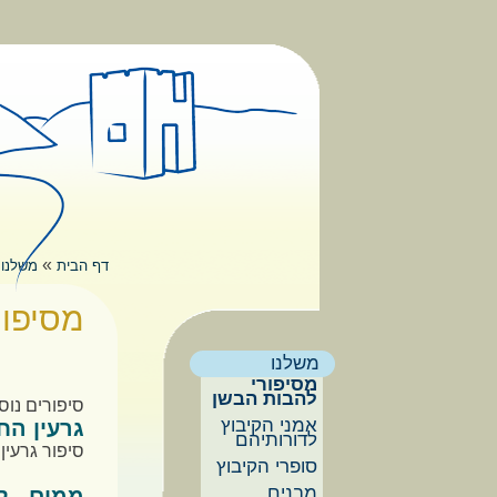
דילוג לתוכן העיקרי
תפריט ראשי
»
דף הבית
משלנו
הינך נמצא
מסיפור
משלנו
מסיפורי
להבות הבשן
סיפורים נוס
אמני הקיבוץ
גרעין הח
לדורותיהם
סיפור גרעין
סופרי הקיבוץ
מבנים
ממים - ל