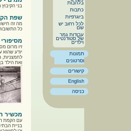
בלהבות
בני הקיבוץ 
כתבות
ביוגרפיות
שפת הקי
לכל רחוב יש
מה זה חישו
שם
כל התשובות
עבודות גמר
של סטודנטים
מסיפורי
וילדים
זיו מרום מס
יודע שהוא ע
תמונות
לחמצניות, ת
וסרטונים
ואת הילד ב
קישורים
English
כניסה
מכשיר הא
בניית הבתי
וכן לחישובי