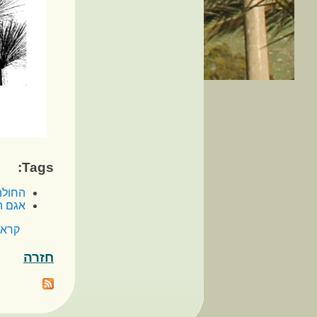
Tags:
החולה
אגם ה
קרא 
חזרה