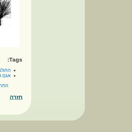
Tags:
החולה
אגם ה
התח
חזרה