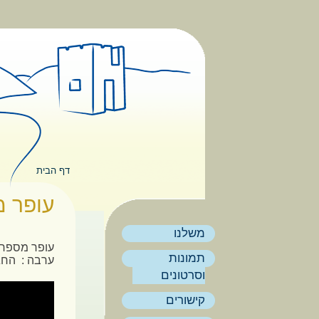
דילוג לתוכן העיקרי
תפריט ראשי
דף הבית
הינך נמצא
עופר מ
משלנו
עופר מספר ע
תמונות
ערבה : החגי
וסרטונים
קישורים